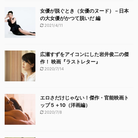
女優が脱ぐとき（女優のヌード）－日本
の大女優がかつて脱いだ 編
2021/4/11
広瀬すずをアイコンにした岩井俊二の傑
作！ 映画『ラストレター』
2020/7/14
エロさだけじゃない！傑作・官能映画ト
ップ５＋10（洋画編）
2020/7/8