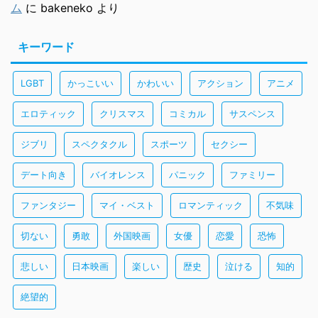
ム
に
bakeneko
より
キーワード
LGBT
かっこいい
かわいい
アクション
アニメ
エロティック
クリスマス
コミカル
サスペンス
ジブリ
スペクタクル
スポーツ
セクシー
デート向き
バイオレンス
パニック
ファミリー
ファンタジー
マイ・ベスト
ロマンティック
不気味
切ない
勇敢
外国映画
女優
恋愛
恐怖
悲しい
日本映画
楽しい
歴史
泣ける
知的
絶望的