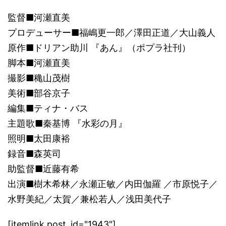
監督■河瀬直美
プロデューサー■福嶋更一郎／澤田正道／大山義人
原作■ドリアン助川 『あん』（ポプラ社刊）
脚本■河瀬直美
撮影■穐山茂樹
美術■部谷京子
編集■ティナ・バス
主題歌■秦基博 『水彩の月』
照明■太田康裕
録音■森英司
助監督■近藤有希
出演■樹木希林／永瀬正敏／内田伽羅 ／市原悦子／
水野美紀／太賀／兼松若人／浅田美代子
[itemlink post_id="1943"]