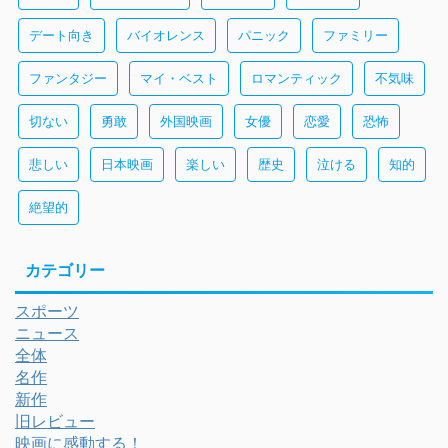
デート向き
バイオレンス
パニック
ファミリー
ファンタジー
マイ・ベスト
ロマンティック
不気味
切ない
勇敢
外国映画
女優
恋愛
恐怖
悲しい
日本映画
楽しい
歴史
泣ける
知的
絶望的
カテゴリー
スポーツ
ニュース
全体
名作
新作
旧レビュー
映画に感動する！