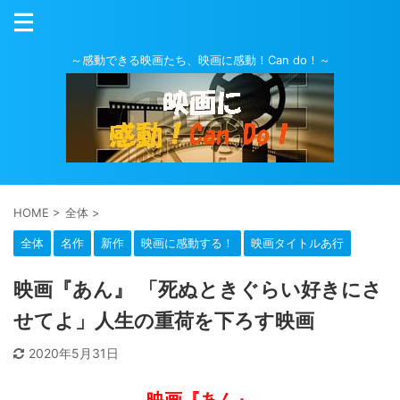
～感動できる映画たち、映画に感動！Can do！～
HOME
>
全体
>
全体
名作
新作
映画に感動する！
映画タイトルあ行
映画『あん』 「死ぬときぐらい好きにさ
せてよ」人生の重荷を下ろす映画
2020年5月31日