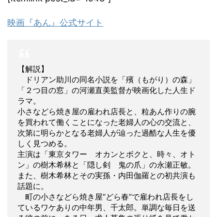
映画『あん』公式サイト
【解説】
ドリアン助川の同名小説を「殯（もがり）の森」
「２つ目の窓」の河瀬直美監督が映画化した人生ド
ラマ。
小さなどら焼き屋の雇われ店長と、粒あん作りの腕
を買われて働くことになった老婦人の心の交流と、
次第に明らかとなる老婦人が辿った過酷な人生を優
しく見つめる。
主演は「東京タワー オカンとボクと、時々、オト
ン」の樹木希林と「隠し剣 鬼の爪」の永瀬正敏。
また、樹木希林とその実孫・内田伽羅との初共演も
話題に。
町の小さなどら焼き屋“どら春”で雇われ店長をし
ているワケありの中年男、千太郎。単調な毎日を送