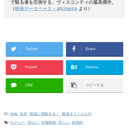
で観る者を圧倒する、ヴィスコンティの最高傑作。
（
映画データベース -
allcinema
より）
Twitter
Share
Pocket
Hatena
LINE
コピーする
-
全体
,
名作
,
映画に感動する！
,
映画タイトルな行
-
セクシー
,
切ない
,
外国映画
,
悲しい
,
絶望的