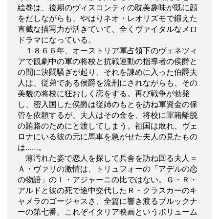
絵巻は、後期のヴィスコンティの耽美趣味が既に顔
をだしながらも、やはりネオ・レオリズモで鍛えた
直截な描写力が活きていて、全くヴァイタルなメロ
ドラマになっている。
１８６６年、オーストリア軍占領下のヴェネツィ
アで観劇中の軍の将校と抗戦運動の指導者の侯爵と
の間に決闘騒ぎが起り、それを諌めに入った伯爵夫
人は、従弟である侯爵を流刑にされながらも、その
美貌の将校に狂おしく恋をする。再び戦争が勃発
し、密入国した侯爵は従姉のもとを訪ね軍資金の保
管を依頼するが、夫人はその金を、将校に軍籍離脱
の賄賂のためにと渡してしまう。祖国は敗れ、ヴェ
ロナにいる彼の元に馬車を急がせた夫人の見たもの
は……。
薄汚れた姿で恋人を探して兵舎を訪ね回る夫人＝
Ａ・ヴァリの激情は、トリュフォーの「アデルの恋
の物語」のＩ・アジャーニの比ではない。Ｇ・Ｒ・
アルドと彼の死で途中交代したＲ・クラスカーのキ
ャメラのゴージャスさ、全篇に響き渡るブルックナ
ーの第七番。これぞイタリア映画というボリューム