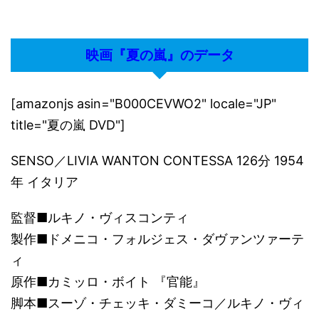
映画『夏の嵐』のデータ
[amazonjs asin="B000CEVWO2" locale="JP"
title="夏の嵐 DVD"]
SENSO／LIVIA WANTON CONTESSA 126分 1954
年 イタリア
監督■ルキノ・ヴィスコンティ
製作■ドメニコ・フォルジェス・ダヴァンツァーテ
ィ
原作■カミッロ・ボイト 『官能』
脚本■スーゾ・チェッキ・ダミーコ／ルキノ・ヴィ