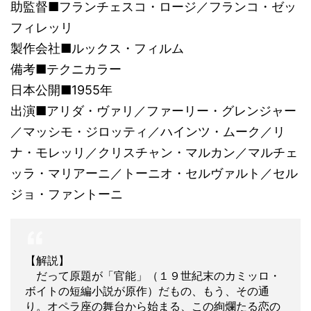
助監督■フランチェスコ・ロージ／フランコ・ゼッ
フィレッリ
製作会社■ルックス・フィルム
備考■テクニカラー
日本公開■1955年
出演■アリダ・ヴァリ／ファーリー・グレンジャー
／マッシモ・ジロッティ／ハインツ・ムーク／リ
ナ・モレッリ／クリスチャン・マルカン／マルチェ
ッラ・マリアーニ／トーニオ・セルヴァルト／セル
ジョ・ファントーニ
【解説】
だって原題が「官能」（１９世紀末のカミッロ・
ボイトの短編小説が原作）だもの、もう、その通
り。オペラ座の舞台から始まる、この絢爛たる恋の