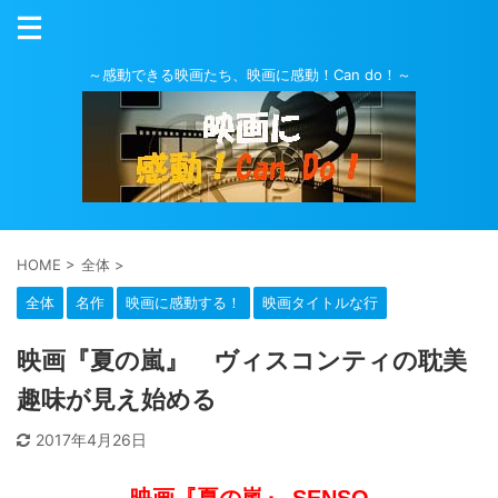
～感動できる映画たち、映画に感動！Can do！～
HOME
>
全体
>
全体
名作
映画に感動する！
映画タイトルな行
映画『夏の嵐』 ヴィスコンティの耽美
趣味が見え始める
2017年4月26日