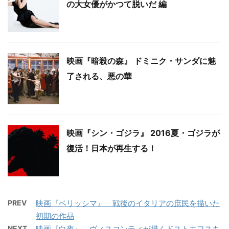
の大女優がかつて脱いだ 編
映画『暗殺の森』 ドミニク・サンダに魅
了される、悪の華
映画『シン・ゴジラ』 2016夏・ゴジラが
復活！日本が再生する！
PREV
映画『ベリッシマ』 戦後のイタリアの庶民を描いた
初期の作品
NEXT
映画『白夜』 ヴィスコンティが描くドストエフスキ