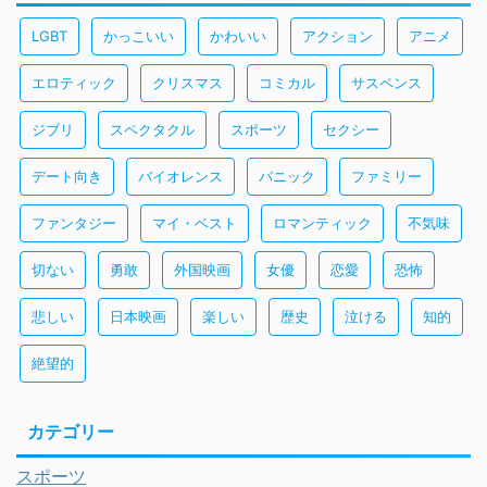
LGBT
かっこいい
かわいい
アクション
アニメ
エロティック
クリスマス
コミカル
サスペンス
ジブリ
スペクタクル
スポーツ
セクシー
デート向き
バイオレンス
パニック
ファミリー
ファンタジー
マイ・ベスト
ロマンティック
不気味
切ない
勇敢
外国映画
女優
恋愛
恐怖
悲しい
日本映画
楽しい
歴史
泣ける
知的
絶望的
カテゴリー
スポーツ